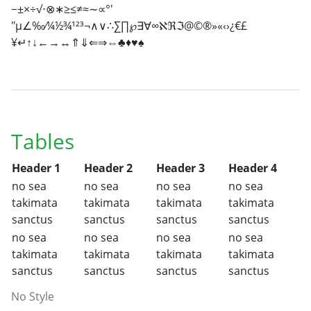
−±×÷√⋅⊗∗≥≤≠≈∼∝°′
″µ∠‰⁄¼½¾¹²³¬∧∨∴∑∏℘∃∀∞ℵℜℑ@©®»«‹›¿€£
¥↵↑↓←→↔⇑⇓⇐⇒⇔♣♦♥♠
Tables
Header 1
Header 2
Header 3
Header 4
no sea
no sea
no sea
no sea
takimata
takimata
takimata
takimata
sanctus
sanctus
sanctus
sanctus
no sea
no sea
no sea
no sea
takimata
takimata
takimata
takimata
sanctus
sanctus
sanctus
sanctus
No Style