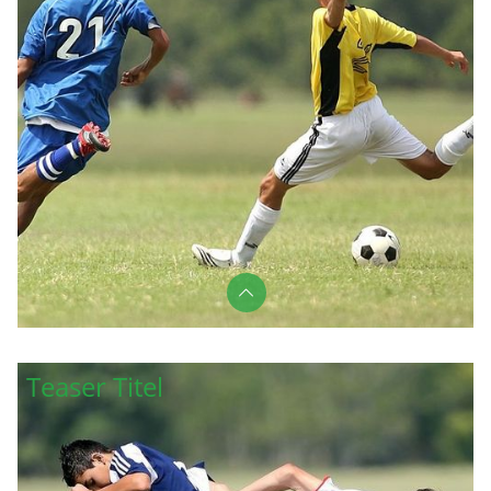
Lorem ipsum dolor sit amet, consetetur sadipscing
elitr, sed diam nonumy eirmod tempor invidunt ut
Teaser Titel
labore et dolore magna aliquyam erat, sed diam
voluptua.